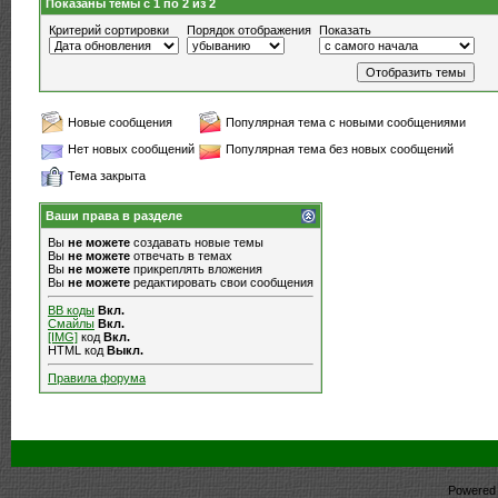
Показаны темы с 1 по 2 из 2
Критерий сортировки
Порядок отображения
Показать
Новые сообщения
Популярная тема с новыми сообщениями
Нет новых сообщений
Популярная тема без новых сообщений
Тема закрыта
Ваши права в разделе
Вы
не можете
создавать новые темы
Вы
не можете
отвечать в темах
Вы
не можете
прикреплять вложения
Вы
не можете
редактировать свои сообщения
BB коды
Вкл.
Смайлы
Вкл.
[IMG]
код
Вкл.
HTML код
Выкл.
Правила форума
Powered b