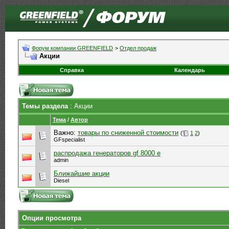
Форум компании GREENFIELD
>
Отдел продаж
Акции
Справка
Календарь
Темы раздела
: Акции
Тема
/
Автор
Важно:
товары по сниженной стоимости
(
1
2
)
GFspecialist
распродажа генераторов gf 8000 е
admin
Ближайшие акции
Diesel
Опции просмотра