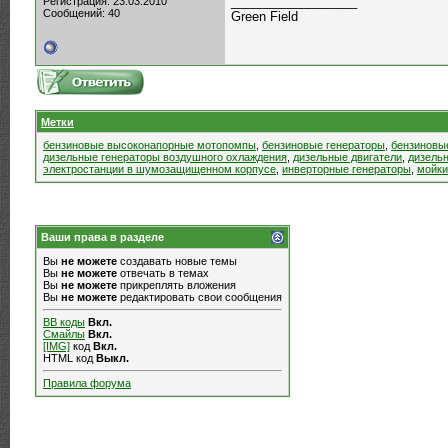
__________________
Регистрация: 23.03.2010
Сообщений: 40
Green Field
Метки
бензиновые высоконапорные мотопомпы
,
бензиновые генераторы
,
бензиновы
дизельные генераторы воздушного охлаждения
,
дизельные двигатели
,
дизель
электростанции в шумозащищенном корпусе
,
инверторные генераторы
,
мойки
Ваши права в разделе
Вы
не можете
создавать новые темы
Вы
не можете
отвечать в темах
Вы
не можете
прикреплять вложения
Вы
не можете
редактировать свои сообщения
BB коды
Вкл.
Смайлы
Вкл.
[IMG]
код
Вкл.
HTML код
Выкл.
Правила форума